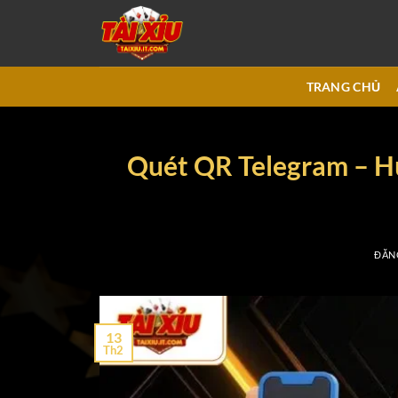
Bỏ
qua
nội
dung
TRANG CHỦ
Quét QR Telegram – 
ĐĂN
13
Th2