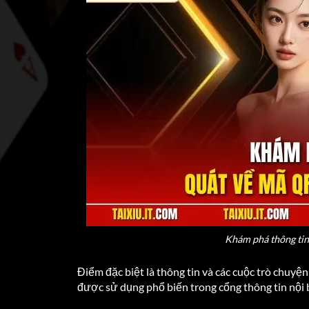
Khám phá thông tin
Điểm đặc biệt là thông tin và các cuộc trò chuy
được sử dụng phổ biến trong cổng thông tin nội 