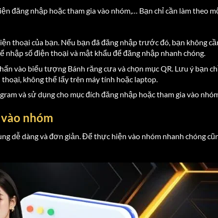
iện đăng nhập hoặc tham gia vào nhóm,… Bạn chỉ cần làm theo m
điện thoại của bạn. Nếu bạn đã đăng nhập trước đó, bạn không cầ
hể nhập số điện thoại và mật khẩu để đăng nhập nhanh chóng.
hấn vào biểu tượng Bánh răng cưa và chọn mục QR. Lưu ý bạn chỉ
 thoại, không thể lấy trên máy tính hoặc laptop.
legram và sử dụng cho mục đích đăng nhập hoặc tham gia vào nhóm
ể vào nhóm
ùng dễ dàng và đơn giản. Để thực hiện vào nhóm nhanh chóng cũ