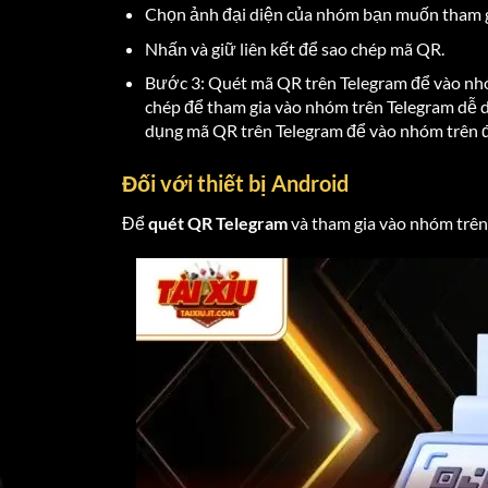
Chọn ảnh đại diện của nhóm bạn muốn tham g
Nhấn và giữ liên kết để sao chép mã QR.
Bước 3: Quét mã QR trên Telegram để vào n
chép để tham gia vào nhóm trên Telegram dễ 
dụng mã QR trên Telegram để vào nhóm trên đi
Đối với thiết bị Android
Để
quét QR Telegram
và tham gia vào nhóm trên