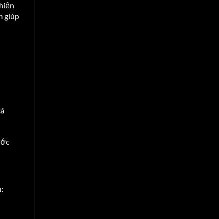
 hiện
n giúp
cá
ước
: