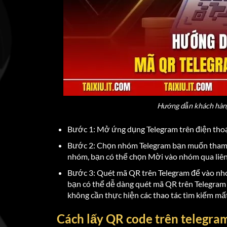
Hướng dẫn khách hàng
Bước 1: Mở ứng dụng Telegram trên điện thoạ
Bước 2: Chọn nhóm Telegram bạn muốn tham 
nhóm, bạn có thể chọn Mời vào nhóm qua liê
Bước 3: Quét mã QR trên Telegram để vào nh
bạn có thể dễ dàng quét mã QR trên Telegram 
không cần thực hiện các thao tác tìm kiếm mất
Cách lấy QR code trên telegra