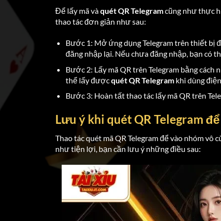
Để lấy mã và
quét QR Telegram
cũng như thực h
thao tác đơn giản như sau:
Bước 1: Mở ứng dụng Telegram trên thiết bị 
đăng nhập lại. Nếu chưa đăng nhập, bạn có t
Bước 2: Lấy mã QR trên Telegram bằng cách n
thể lấy được
quét QR Telegram
khi dùng điện
Bước 3: Hoàn tất thao tác lấy mã QR trên Te
Lưu ý khi quét QR Telegram đ
Thao tác quét mã QR Telegram để vào nhóm vô c
như tiện lợi, bạn cần lưu ý những điều sau: