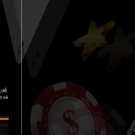
g dễ
t và