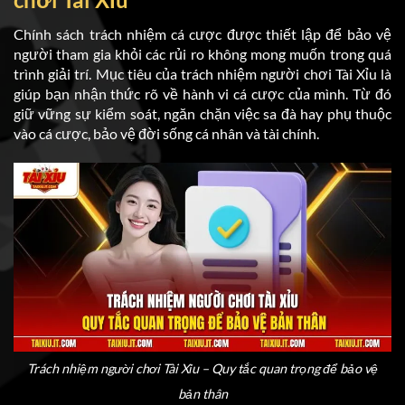
Chính sách trách nhiệm cá cược được thiết lập để bảo vệ
người tham gia khỏi các rủi ro không mong muốn trong quá
trình giải trí. Mục tiêu của trách nhiệm người chơi Tài Xỉu là
giúp bạn nhận thức rõ về hành vi cá cược của mình. Từ đó
giữ vững sự kiểm soát, ngăn chặn việc sa đà hay phụ thuộc
vào cá cược, bảo vệ đời sống cá nhân và tài chính.
Trách nhiệm người chơi Tài Xỉu – Quy tắc quan trọng để bảo vệ
bản thân