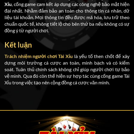
Xỉu
, cổng game cam kết áp dụng các công nghệ bảo mật hiện
đại nhất. Nhằm đảm bảo an toàn cho thông tin cá nhân, dữ
liệu tài khoản. Mọi thông tin đều được mã hóa, lưu trữ theo
chuẩn quốc tế, không tiết lộ cho bên thứ ba nếu không có sự
đồng ý từ người chơi.
Kết luận
Trách nhiệm người chơi Tài Xỉu
là yếu tố then chốt để xây
dựng môi trường cá cược an toàn, minh bạch và có kiểm
soát. Tuân thủ chính sách không chỉ giúp người chơi tự bảo
vệ mình. Qua đó còn thể hiện sự hợp tác cùng cổng game Tài
Xỉu trong việc tạo nên cộng đồng cá cược văn minh.