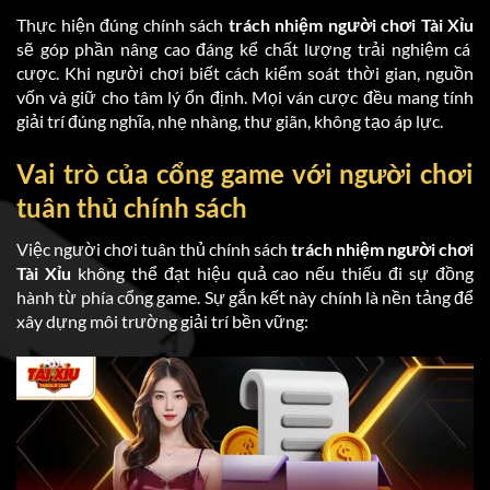
Thực hiện đúng chính sách
trách nhiệm người chơi Tài Xỉu
sẽ góp phần nâng cao đáng kể chất lượng trải nghiệm cá
cược. Khi người chơi biết cách kiểm soát thời gian, nguồn
vốn và giữ cho tâm lý ổn định. Mọi ván cược đều mang tính
giải trí đúng nghĩa, nhẹ nhàng, thư giãn, không tạo áp lực.
Vai trò của cổng game với người chơi
tuân thủ chính sách
Việc người chơi tuân thủ chính sách
trách nhiệm người chơi
Tài Xỉu
không thể đạt hiệu quả cao nếu thiếu đi sự đồng
hành từ phía cổng game. Sự gắn kết này chính là nền tảng để
xây dựng môi trường giải trí bền vững: