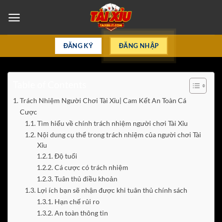
Bỏ
qua
nội
dung
ĐĂNG KÝ
ĐĂNG NHẬP
Table of Contents
Trách Nhiệm Người Chơi Tài Xỉu| Cam Kết An Toàn Cá
Cược
Tìm hiểu về chính trách nhiệm người chơi Tài Xỉu
Nội dung cụ thể trong trách nhiệm của người chơi Tài
Xỉu
Độ tuổi
Cá cược có trách nhiệm
Tuân thủ điều khoản
Lợi ích bạn sẽ nhận được khi tuân thủ chính sách
Hạn chế rủi ro
An toàn thông tin