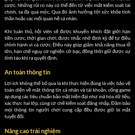
cược. Những rủi ro này có thể đến từ việc mất kiểm soát tài
chính, sa đà quá mức. Qua đó ảnh hưởng tới sức khỏe tinh
thần hoặc các mối quan hệ cá nhân.
Khi tuân thủ, hội viên sẽ được khuyến khích đặt giới hạn
tiền cược, thời gian chơi, được nhắc nhở định kỳ để tự điều
chỉnh hành vi cá cược. Điều này giúp giảm khả năng thua lỗ
lớn, hạn chế nguy cơ nghiện cờ bạc, đồng thời giữ được sự
tỉnh táo khi ra quyết định.
An toàn thông tin
Lợi ích không thể bỏ qua là khi thực hiện đúng là việc bảo vệ
toàn diện về mặt thông tin cá nhân và tài khoản. cổng game
áp dụng các tiêu chuẩn bảo mật hiện đại như mã hóa dữ liệu,
xác thực hai lớp, cùng cơ chế kiểm soát đăng nhập. Đảm bảo
mọi thông tin người chơi cung cấp đều được giữ bí mật
tuyệt đối.
Nâng cao trải nghiệm