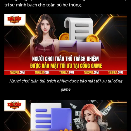
trì sự minh bạch cho toàn bộ hệ thống.
Người chơi tuân thủ trách nhiệm được bảo mật tối ưu tại cổng
game