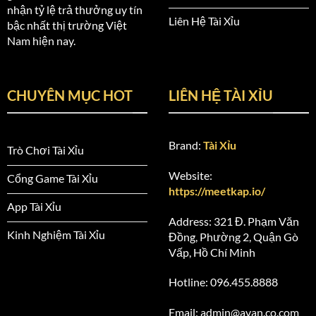
nhận tỷ lệ trả thưởng uy tín
Liên Hệ Tài Xỉu
bậc nhất thị trường Việt
Nam hiện nay.
CHUYÊN MỤC HOT
LIÊN HỆ TÀI XỈU
Brand:
Tài Xỉu
Trò Chơi Tài Xỉu
Website:
Cổng Game Tài Xỉu
https://meetkap.io/
App Tài Xỉu
Address: 321 Đ. Phạm Văn
Kinh Nghiệm Tài Xỉu
Đồng, Phường 2, Quận Gò
Vấp, Hồ Chí Minh
Hotline: 096.455.8888
Email:
admin@avan.co.com