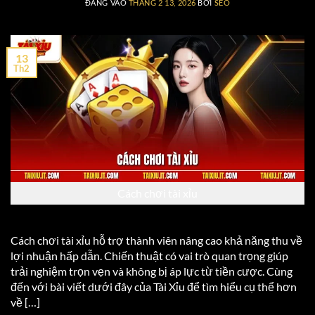
ĐĂNG VÀO
THÁNG 2 13, 2026
BỞI
SEO
13
Th2
Cách chơi tài xỉu
Cách chơi tài xỉu hỗ trợ thành viên nâng cao khả năng thu về
lợi nhuận hấp dẫn. Chiến thuật có vai trò quan trọng giúp
trải nghiệm trọn vẹn và không bị áp lực từ tiền cược. Cùng
đến với bài viết dưới đây của Tài Xỉu để tìm hiểu cụ thể hơn
về […]