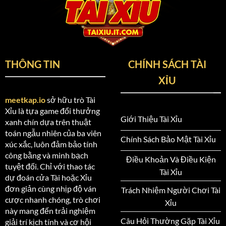
THÔNG TIN
CHÍNH SÁCH TÀI
XỈU
meetkap.io
sở hữu trò Tài
Xỉu là tựa game đổi thưởng
Giới Thiệu Tài Xỉu
xanh chín dựa trên thuật
toán ngẫu nhiên của ba viên
Chính Sách Bảo Mật Tài Xỉu
xúc xắc, luôn đảm bảo tính
công bằng và minh bạch
Điều Khoản Và Điều Kiện
tuyệt đối. Chỉ với thao tác
Tài Xỉu
dự đoán cửa Tài hoặc Xỉu
đơn giản cùng nhịp độ ván
Trách Nhiệm Người Chơi Tài
cược nhanh chóng, trò chơi
Xỉu
này mang đến trải nghiệm
Câu Hỏi Thường Gặp Tài Xỉu
giải trí kịch tính và cơ hội