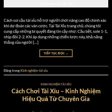
Cách soi cầu tài xỉu
Cách soi cầu tài xỉu hỗ trợ người chơi nâng cao độ chính xác
khi dự đoán các ván cược. Tại Tài Xỉu trang chủ, chúng tôi
cung cấp những bí quyết đáng tin cậy như: Cầu bệt, sole 1-1,
nhịp đôi 2-2. Khi áp dụng những chiến lược này, khả năng
thắng của người […]
TIẾP TỤC ĐỌC
→
Đăng trong
Kinh nghiệm tài xỉu
KINH NGHIỆM TÀI XỈU
Cách Chơi Tài Xỉu – Kinh Nghiệm
Hiệu Quả Từ Chuyên Gia