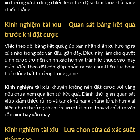
xu hướng và áp dụng chiến lược hợp lý sẽ làm tăng khả năng
chiến thắng:
Kinh nghiệm tài xỉu - Quan sát bảng kết quả
trước khi đặt cược
Việc theo dõi bảng kết quả giúp bạn nhận diện xu hướng ra
cửa nào trong các ván đấu gần đây. Điều này làm cho quyết
định cược trở nên chính xác hơn và tránh lệ thuộc vào may
mắn. Việc theo dõi còn giúp nhận ra các chuỗi liên tục hoặc
biến động bất thường trong game.
Kinh nghiệm tài xỉu
khuyên không nên đặt cược vội vàng
nếu chưa xem qua lịch sử kết quả. Dành thời gian quan sát
giúp giảm thiểu rủi ro và tăng khả năng thắng lớn. Những ai
kiên nhẫn thường có chiến lược tốt hơn, thay vì chỉ dựa vào
cảm xúc hay vận may.
Kinh nghiệm tài xỉu - Lựa chọn cửa có xác suất
thắng cao