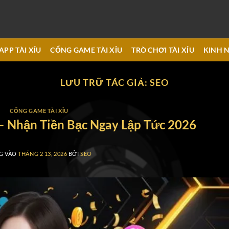
APP TÀI XỈU
CỔNG GAME TÀI XỈU
TRÒ CHƠI TÀI XỈU
KINH N
LƯU TRỮ TÁC GIẢ:
SEO
CỔNG GAME TÀI XỈU
– Nhận Tiền Bạc Ngay Lập Tức 2026
G VÀO
THÁNG 2 13, 2026
BỞI
SEO