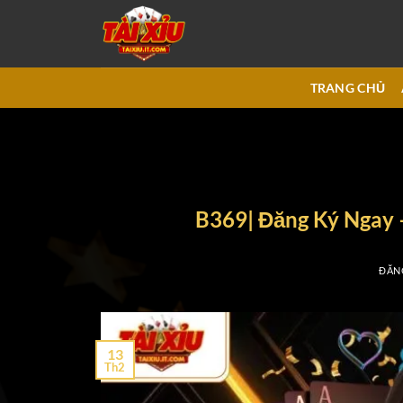
Bỏ
qua
nội
dung
TRANG CHỦ
B369| Đăng Ký Ngay 
ĐĂN
13
Th2