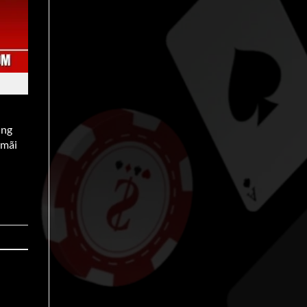
ùng
 mãi