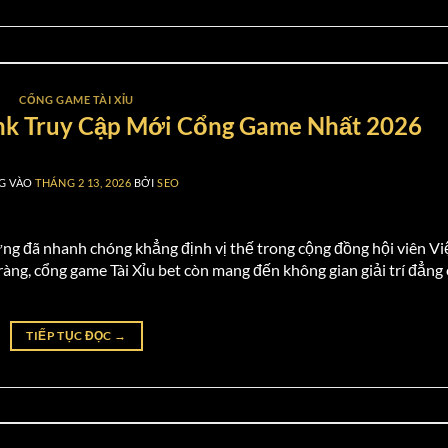
CỔNG GAME TÀI XỈU
k Truy Cập Mới Cổng Game Nhất 2026
G VÀO
THÁNG 2 13, 2026
BỞI
SEO
ng đã nhanh chóng khẳng định vị thế trong cộng đồng hội viên Việ
ng, cổng game Tài Xỉu bet còn mang đến không gian giải trí đẳng 
TIẾP TỤC ĐỌC
→