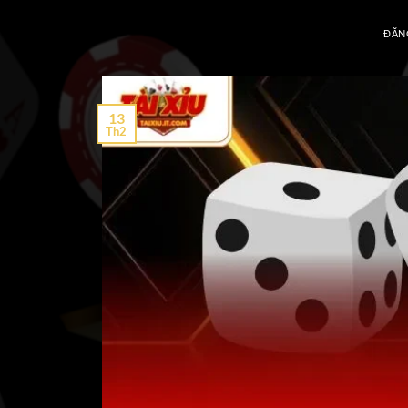
ĐĂN
13
Th2