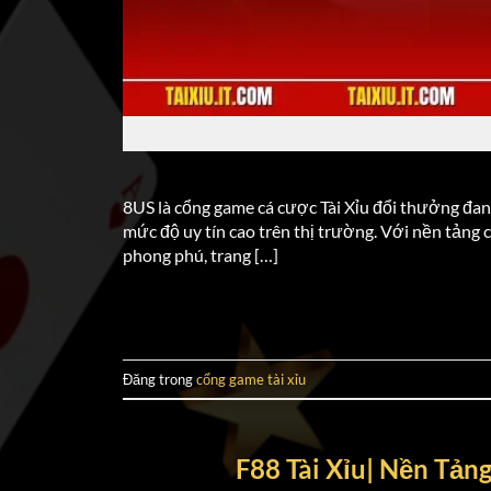
8US là cổng game cá cược Tài Xỉu đổi thưởng đang
mức độ uy tín cao trên thị trường. Với nền tảng
phong phú, trang […]
Đăng trong
cổng game tài xỉu
F88 Tài Xỉu| Nền Tản